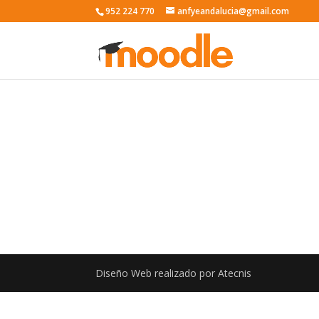
952 224 770
anfyeandalucia@gmail.com
Diseño Web realizado por Atecnis